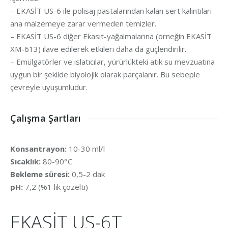
– EKASİT US-6 ile polisaj pastalarından kalan sert kalıntıları
ana malzemeye zarar vermeden temizler.
– EKASİT US-6 diğer Ekasit-yağalmalarına (örneğin EKASİT
XM-613) ilave edilerek etkileri daha da güçlendirilir.
– Emülgatörler ve ıslatıcılar, yürürlükteki atık su mevzuatına
uygun bir şekilde biyolojik olarak parçalanır. Bu sebeple
çevreyle uyuşumludur.
Çalışma Şartları
Konsantrayon:
10-30 ml/l
Sıcaklık:
80-90°C
Bekleme süresi:
0,5-2 dak
pH:
7,2 (%1 lik çözelti)
EKASİT US-6T