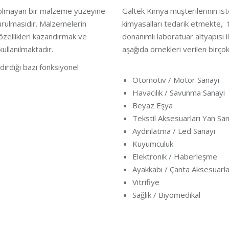
ik olmayan bir malzeme yüzeyine
Galtek Kimya müşterilerinin iste
turulmasıdır. Malzemelerin
kimyasalları tedarik etmekte,
 özellikleri kazandırmak ve
donanımlı laboratuar altyapısı i
ullanılmaktadır.
aşağıda örnekleri verilen birço
dırdığı bazı fonksiyonel
Otomotiv / Motor Sanayi
Havacılık / Savunma Sanayi
Beyaz Eşya
Tekstil Aksesuarları Yan San
Aydınlatma / Led Sanayi
Kuyumculuk
Elektronik / Haberleşme
Ayakkabı / Çanta Aksesuarla
Vitrifiye
Sağlık / Biyomedikal